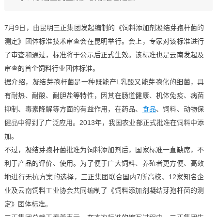
7月9日，由昆明三正集团发起编制的《饲料添加剂凝结芽孢杆菌的
测定》团体标准技术审查会在昆明举行。会上，专家对该标准进行
了审查和通过，标准将于公示后正式生效。该标准也是云南发起及
审查的首个饲料行业团体标准。
据介绍，凝结芽孢杆菌是一种既能产L乳酸又能芽孢化的细菌，具
有耐热、耐酸、耐胆盐等特性，因其在肠道健康、机体免疫、病菌
抑制、毒素降解等方面的有益作用，在药品、
食品
、饲料、动物保
健品中得到了广泛应用。2013年，我国农业部正式批准在饲料中添
加。
不过，凝结芽孢杆菌批准为饲料添加剂后，国家标准一直缺席，不
利于产品的评价、使用。为了便于广大饲料、养殖者更方便、高效
地进行无抗方案的选择，三正集团联合国内7所高校、12家知名企
业及云南饲料工业协会共同编制了《饲料添加剂凝结芽孢杆菌的测
定》团体标准。