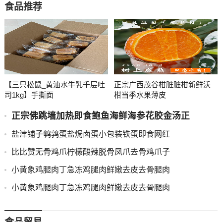
食品推荐
【三只松鼠_黄油水牛乳千层吐
正宗广西茂谷柑脏脏柑新鲜沃
司1kg】手撕面
柑当季水果薄皮
正宗佛跳墙加热即食鲍鱼海鲜海参花胶金汤正
盐津铺子鹌鹑蛋盐焗卤蛋小包装铁蛋即食网红
比比赞无骨鸡爪柠檬酸辣脱骨凤爪去骨鸡爪子
小黄象鸡腿肉丁急冻鸡腿肉鲜嫩去皮去骨腿肉
小黄象鸡腿肉丁急冻鸡腿肉鲜嫩去皮去骨腿肉