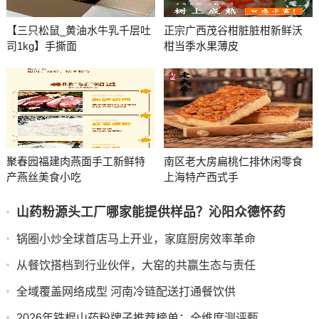
【三只松鼠_黄油水牛乳千层吐
正宗广西茂谷柑脏脏柑新鲜沃
司1kg】手撕面
柑当季水果薄皮
聚春园福建肉燕面手工新鲜特
南区老大房扁桃仁排休闲零食
产燕丝美食小吃
上海特产西式手
山药粉源头工厂哪家能提供样品？沁阳众德怀药
锅圈小炒全球首店马上开业，家庭厨房效率革命
从餐饮搭档到行业伙伴，大窑的共赢生态与责任
全域覆盖网络成型 河南冷链配送打通餐饮供
2026年铁棍山药粉牌子推荐榜单：全维度测评甄