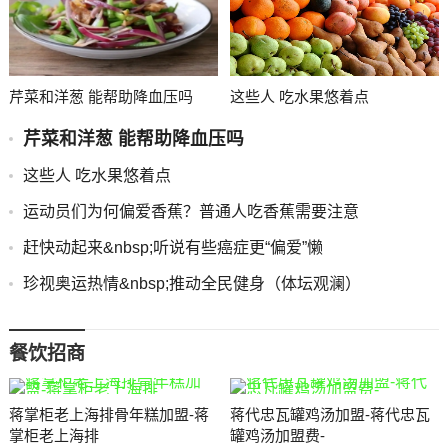
芹菜和洋葱 能帮助降血压吗
这些人 吃水果悠着点
芹菜和洋葱 能帮助降血压吗
这些人 吃水果悠着点
运动员们为何偏爱香蕉？普通人吃香蕉需要注意
赶快动起来&nbsp;听说有些癌症更“偏爱”懒
珍视奥运热情&nbsp;推动全民健身（体坛观澜）
餐饮招商
蒋掌柜老上海排骨年糕加盟-蒋
蒋代忠瓦罐鸡汤加盟-蒋代忠瓦
掌柜老上海排
罐鸡汤加盟费-