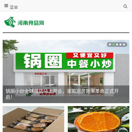
菜单
锅圈小炒全球首店马上开业，家庭厨房效率革命正式开
启！