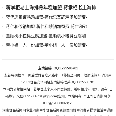
蒋掌柜老上海排骨年糕加盟-蒋掌柜老上海排
蒋代忠瓦罐鸡汤加盟-蒋代忠瓦罐鸡汤加盟费-
蒋仁和砂锅加盟-蒋仁和砂锅加盟费-蒋仁和砂
董顺桃小粒臭豆腐加盟-董顺桃小粒臭豆腐加
董小姐一人一份加盟-董小姐一人一份加盟费-
友情链接 :QQ:1725506781
友链每周检查一周后爱站百度来路小于1移植至内页，敬请谅解 申请河南
12331食品安全网站友情链接联系QQ:1725506781
本网为公益性网站，若单位或个人不同意转载、版权和其它问题，请在3日
内进行, 来信(1725506781@qq.com)告知，本站将在3个工作日内删除 沪
ICP备19058002号-1
河南食品新闻网专业河南中华食品新闻资讯类网站为消费者提供生活中遇到