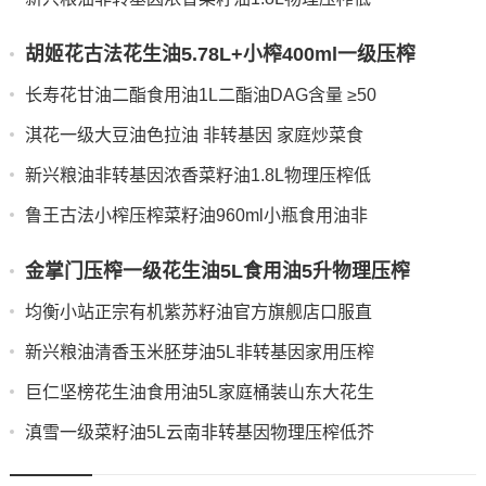
胡姬花古法花生油5.78L+小榨400ml一级压榨
长寿花甘油二酯食用油1L二酯油DAG含量 ≥50
淇花一级大豆油色拉油 非转基因 家庭炒菜食
新兴粮油非转基因浓香菜籽油1.8L物理压榨低
鲁王古法小榨压榨菜籽油960ml小瓶食用油非
金掌门压榨一级花生油5L食用油5升物理压榨
均衡小站正宗有机紫苏籽油官方旗舰店口服直
新兴粮油清香玉米胚芽油5L非转基因家用压榨
巨仁坚榜花生油食用油5L家庭桶装山东大花生
滇雪一级菜籽油5L云南非转基因物理压榨低芥