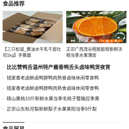
食品推荐
【三只松鼠_黄油水牛乳千层吐
正宗广西茂谷柑脏脏柑新鲜沃
司1kg】手撕面
柑当季水果薄皮
比比赞鸭舌温州特产酱香鸭舌头卤味鸭货夜宵
钱家香老卤鲜卤鸭脖鸭肉熟食卤味休闲零食鸭
钱家香老卤鲜卤鸭脖鸭肉熟食卤味休闲零食鸭
砀山黄桃10斤新鲜水果当季毛桃子整箱应季黄
正宗山东秋月梨新鲜梨子水果莱阳当季9斤梨