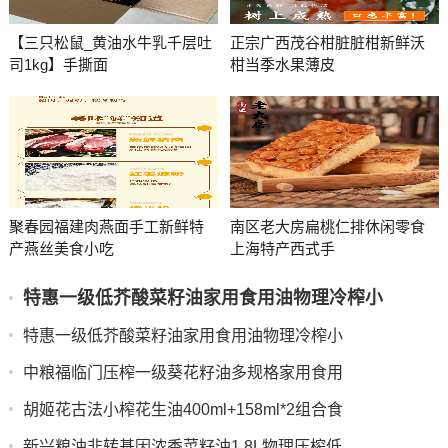
【三只松鼠_黄油水牛乳千层吐
正宗广西茂谷柑脏脏柑新鲜沃
司1kg】手撕面
柑当季水果薄皮
聚春园福建肉燕面手工新鲜特
南区老大房扁桃仁排休闲零食
产燕丝美食小吃
上海特产西式手
特惠一级低芥酸菜籽油家用食用油物理冷榨小
特惠一级低芥酸菜籽油家用食用油物理冷榨小
中粮福临门压榨一级葵花籽油多规格家用食用
胡姬花古法小榨花生油400ml+158ml*2组合食
新兴粮油非转基因浓香菜籽油1.8L物理压榨低