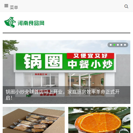
菜单
锅圈小炒全球首店马上开业，家庭厨房效率革命正式开
启！