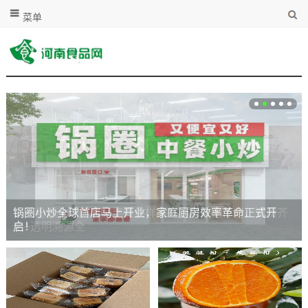
菜单
锅圈小炒全球首店马上开业，家庭厨房效率革命正式开
启！