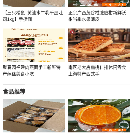
【三只松鼠_黄油水牛乳千层吐
正宗广西茂谷柑脏脏柑新鲜沃
司1kg】手撕面
柑当季水果薄皮
聚春园福建肉燕面手工新鲜特
南区老大房扁桃仁排休闲零食
产燕丝美食小吃
上海特产西式手
食品推荐