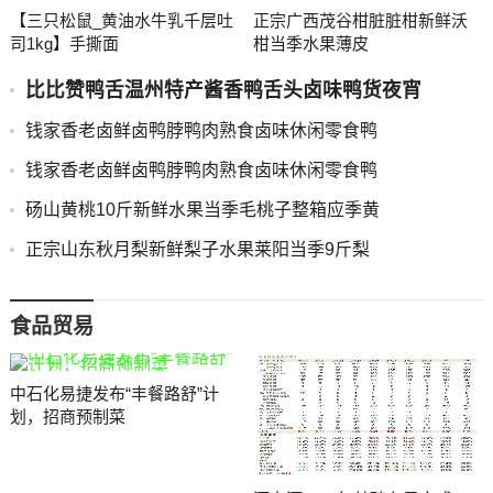
【三只松鼠_黄油水牛乳千层吐
正宗广西茂谷柑脏脏柑新鲜沃
司1kg】手撕面
柑当季水果薄皮
比比赞鸭舌温州特产酱香鸭舌头卤味鸭货夜宵
钱家香老卤鲜卤鸭脖鸭肉熟食卤味休闲零食鸭
钱家香老卤鲜卤鸭脖鸭肉熟食卤味休闲零食鸭
砀山黄桃10斤新鲜水果当季毛桃子整箱应季黄
正宗山东秋月梨新鲜梨子水果莱阳当季9斤梨
食品贸易
中石化易捷发布“丰餐路舒”计
划，招商预制菜