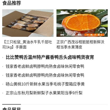
食品推荐
【三只松鼠_黄油水牛乳千层吐
正宗广西茂谷柑脏脏柑新鲜沃
司1kg】手撕面
柑当季水果薄皮
比比赞鸭舌温州特产酱香鸭舌头卤味鸭货夜宵
钱家香老卤鲜卤鸭脖鸭肉熟食卤味休闲零食鸭
钱家香老卤鲜卤鸭脖鸭肉熟食卤味休闲零食鸭
砀山黄桃10斤新鲜水果当季毛桃子整箱应季黄
正宗山东秋月梨新鲜梨子水果莱阳当季9斤梨