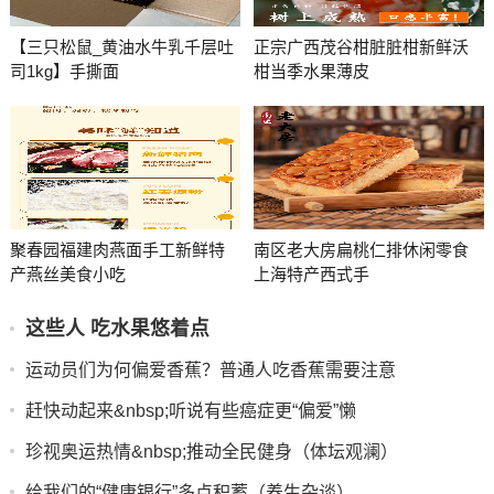
【三只松鼠_黄油水牛乳千层吐
正宗广西茂谷柑脏脏柑新鲜沃
司1kg】手撕面
柑当季水果薄皮
聚春园福建肉燕面手工新鲜特
南区老大房扁桃仁排休闲零食
产燕丝美食小吃
上海特产西式手
这些人 吃水果悠着点
运动员们为何偏爱香蕉？普通人吃香蕉需要注意
赶快动起来&nbsp;听说有些癌症更“偏爱”懒
珍视奥运热情&nbsp;推动全民健身（体坛观澜）
给我们的“健康银行”多点积蓄（养生杂谈）