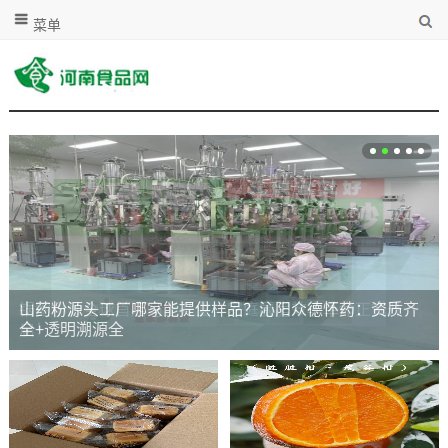
菜单
锅圈小炒全球首店马上开业，家庭厨房效率革命正式开
启！