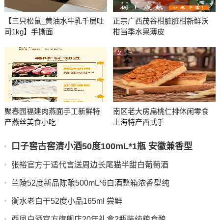
【三只松鼠_黄油水牛乳千层吐
正宗广西茂谷柑脏脏柑新鲜沃
司1kg】手撕面
柑当季水果薄皮
聚春园福建肉燕面手工新鲜特
南区老大房扁桃仁排休闲零食
产燕丝美食小吃
上海特产西式手
口子窖古窖清小酒50度100mL*1瓶 安徽兼香型
张裕官方于适代言送周边长尾猫半甜白葡萄酒
兰陵52度新品陈酿500mL*6白酒整箱浓香型纯
衡水老白干52度小品165ml 尝鲜
西凤白酒官方旗舰店20年礼盒2瓶装纯粮食酿