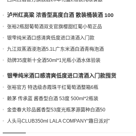
泸州红高粱 浓香型高度白酒 散装桶装酒 100
张裕2瓶甜葡萄酒双支官旗樱甜红葡小萄正品
银雫纯米酒口感清爽低度进口清酒入门款
九江双蒸酒浸泡酒5.1L广东米酒白酒青梅泡酒
劲牌35度新十全酒50ml*1光瓶小酒水体验装
银雫纯米酒口感清爽低度进口清酒入门款囤货
张裕官方 特选级赤霞珠干红葡萄酒整箱6瓶
赖茅 传承蓝 酱香型白酒 53度 500ml*2瓶装
金壶春大珍品酱香型53度光瓶茅源菌种白酒50
人头马CLUB350ml LALA COMPANY“趣日派对”