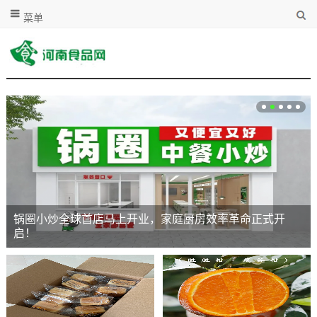
菜单
锅圈小炒全球首店马上开业，家庭厨房效率革命正式开
启！