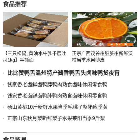
食品推荐
【三只松鼠_黄油水牛乳千层吐
正宗广西茂谷柑脏脏柑新鲜沃
司1kg】手撕面
柑当季水果薄皮
比比赞鸭舌温州特产酱香鸭舌头卤味鸭货夜宵
钱家香老卤鲜卤鸭脖鸭肉熟食卤味休闲零食鸭
钱家香老卤鲜卤鸭脖鸭肉熟食卤味休闲零食鸭
砀山黄桃10斤新鲜水果当季毛桃子整箱应季黄
正宗山东秋月梨新鲜梨子水果莱阳当季9斤梨