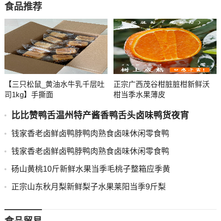
食品推荐
【三只松鼠_黄油水牛乳千层吐
正宗广西茂谷柑脏脏柑新鲜沃
司1kg】手撕面
柑当季水果薄皮
比比赞鸭舌温州特产酱香鸭舌头卤味鸭货夜宵
钱家香老卤鲜卤鸭脖鸭肉熟食卤味休闲零食鸭
钱家香老卤鲜卤鸭脖鸭肉熟食卤味休闲零食鸭
砀山黄桃10斤新鲜水果当季毛桃子整箱应季黄
正宗山东秋月梨新鲜梨子水果莱阳当季9斤梨