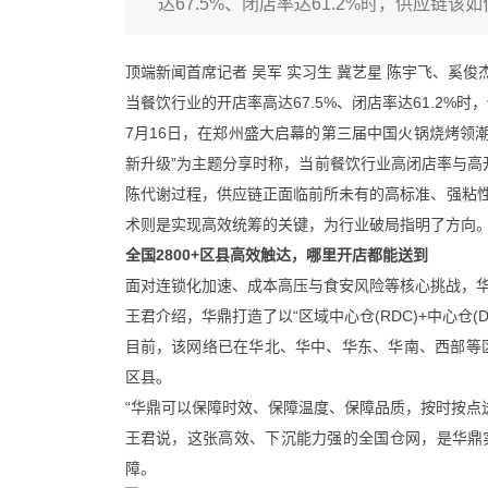
达67.5%、闭店率达61.2%时，供应链
顶端新闻首席记者 吴军 实习生 冀艺星 陈宇飞、奚俊杰
当餐饮行业的开店率高达67.5%、闭店率达61.2%
7月16日，在郑州盛大启幕的第三届中国火锅烧烤领潮
新升级”为主题分享时称，当前餐饮行业高闭店率与高开
陈代谢过程，供应链正面临前所未有的高标准、强粘性
术则是实现高效统筹的关键，为行业破局指明了方向
全国2800+区县高效触达，哪里开店都能送到
面对连锁化加速、成本高压与食安风险等核心挑战，
王君介绍，华鼎打造了以“区域中心仓(RDC)+中心仓(
目前，该网络已在华北、华中、华东、华南、西部等区
区县。
“华鼎可以保障时效、保障温度、保障品质，按时按点送
王君说，这张高效、下沉能力强的全国仓网，是华鼎
障。