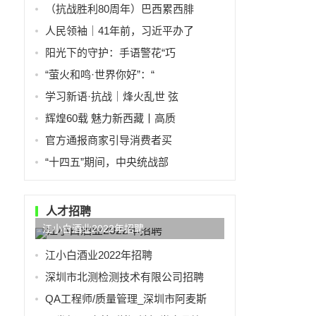
（抗战胜利80周年）巴西累西腓
人民领袖｜41年前，习近平办了
阳光下的守护：手语警花“巧
“萤火和鸣·世界你好”：“
学习新语·抗战｜烽火乱世 弦
辉煌60载 魅力新西藏丨高质
官方通报商家引导消费者买
“十四五”期间，中央统战部
人才招聘
江小白酒业2022年招聘
江小白酒业2022年招聘
深圳市北测检测技术有限公司招聘
QA工程师/质量管理_深圳市阿麦斯