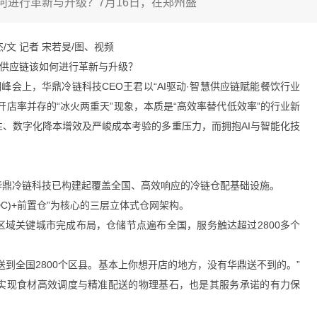
该如何进行革新与升级？7月16日，在郑州盛
/文 记者 宋若旻/图、视频
时，供应链该如何进行革新与升级？
峰会上，华鼎冷链科技CEO王君以“AI驱动·智慧供应链赋能餐饮行业
店率并存的“冰火两重天”现象，本质是“高效率替代低效率”的行业新
、数字化降本增效及严峻成本考验的多重压力，而拥抱AI与智能化技
。
华鼎冷链科技已构建起覆盖全国、高效响应的冷链仓配基础设施。
DC)+前置仓”为核心的三层立体式仓网架构。
域关键城市完成布局，仓储节点遍布全国，服务触达超过2800多个
到全国2800个区县。基本上你想开店的地方，没有华鼎送不到的。”
实现食材高效调度与精准配送的物理基石，也是其服务承诺的有力保