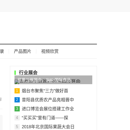
录
产品图片
视频欣赏
行业展会
世界三甲展会，SIAL国际食品
烟台市聚焦“三力”做好首
1
昔阳县优质农产品亮相晋中
2
进口博览会展位搭建工作全
3
“买买买”里有门道——探
4
2018年北京国际果蔬大会日
5