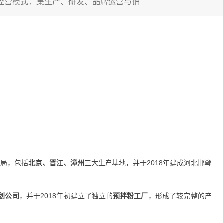
 经营模式：集生产、研发、品牌运营与销
。
布局，包括
北京、晋江、漳州
三大生产基地，并于2018年建成河北邯郸
划公司
，并于2018年初建立了独立的
预拌粉工厂
，形成了较完整的产