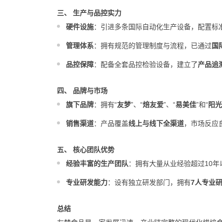
三、 生产与品控实力
硬件设施
：引进多条国际自动化生产设备，配置标
管理体系
：拥有规范的管理制度与流程，已通过
国
品控保障
：配备全套品控检验设备，建立了
产品追
四、 品牌与市场
旗下品牌
：拥有“
友梦
”、“
焙友爱
”、“
易美佳
”和“
阳光
销售渠道
：产品覆盖
线上与线下全渠道
，市场反应
五、 核心团队优势
经验丰富的生产团队
：拥有大量从业经验超过10年
专业研发能力
：设有独立研发部门，拥有
7人专业
总结