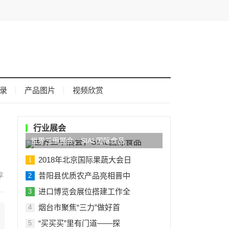
录
产品图片
视频欣赏
行业展会
世界三甲展会，SIAL国际食品
2018年北京国际果蔬大会日
1
昔阳县优质农产品亮相晋中
2
进口博览会展位搭建工作全
3
烟台市聚焦“三力”做好首
4
“买买买”里有门道——探
5