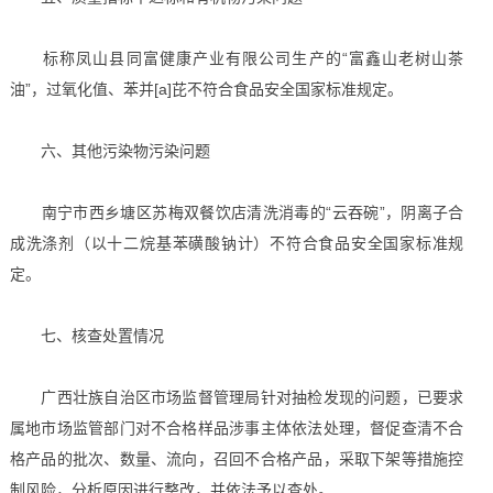
标称凤山县同富健康产业有限公司生产的“富鑫山老树山茶
油”，过氧化值、苯并[a]芘不符合食品安全国家标准规定。
六、其他污染物污染问题
南宁市西乡塘区苏梅双餐饮店清洗消毒的“云吞碗”，阴离子合
成洗涤剂（以十二烷基苯磺酸钠计）不符合食品安全国家标准规
定。
七、核查处置情况
广西壮族自治区市场监督管理局针对抽检发现的问题，已要求
属地市场监管部门对不合格样品涉事主体依法处理，督促查清不合
格产品的批次、数量、流向，召回不合格产品，采取下架等措施控
制风险，分析原因进行整改，并依法予以查处。