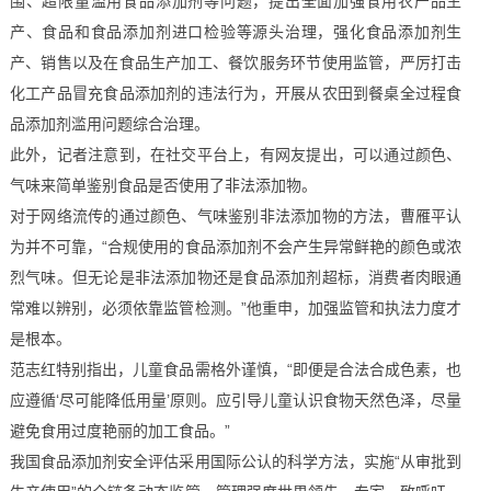
围、超限量滥用食品添加剂等问题，提出全面加强食用农产品生
产、食品和食品添加剂进口检验等源头治理，强化食品添加剂生
产、销售以及在食品生产加工、餐饮服务环节使用监管，严厉打击
化工产品冒充食品添加剂的违法行为，开展从农田到餐桌全过程食
品添加剂滥用问题综合治理。
此外，记者注意到，在社交平台上，有网友提出，可以通过颜色、
气味来简单鉴别食品是否使用了非法添加物。
对于网络流传的通过颜色、气味鉴别非法添加物的方法，曹雁平认
为并不可靠，“合规使用的食品添加剂不会产生异常鲜艳的颜色或浓
烈气味。但无论是非法添加物还是食品添加剂超标，消费者肉眼通
常难以辨别，必须依靠监管检测。”他重申，加强监管和执法力度才
是根本。
范志红特别指出，儿童食品需格外谨慎，“即便是合法合成色素，也
应遵循‘尽可能降低用量’原则。应引导儿童认识食物天然色泽，尽量
避免食用过度艳丽的加工食品。”
我国食品添加剂安全评估采用国际公认的科学方法，实施“从审批到