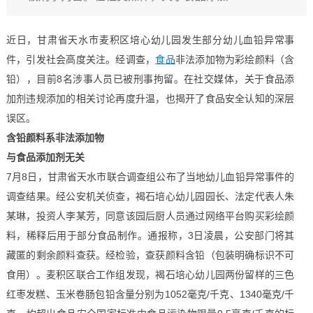
近日，甘肃省天水市麦积区培心幼儿园发生部分幼儿血铅异常事
件，引发社会高度关注。经调查，
食品
非法添加物为彩绘颜料（含
铅），目前8名涉事人员已被刑事拘留。在社交媒体，关于食品添
加剂违规添加的相关讨论再度升温，也揭开了食品安全认知的深层
误区。
含铅颜料系非法添加物
与食品添加剂无关
7月8日，甘肃省天水市联合调查组公布了当地幼儿血铅异常事件的
调查结果。经公安机关侦查，褐石培心幼儿园园长、法定代表人朱
某琳，投资人李某芳，同意该园后厨人员通过网络平台购买彩绘颜
料，稀释后用于部分食品制作。通报称，3日凌晨，公安部门将其
藏匿的剩余颜料查获。经检验，查获颜料含铅（包装明确标识不可
食用）。麦积区联合工作组发现，褐石培心幼儿园两份留样的三色
红枣发糕、玉米卷肠包铅含量分别为1052毫克/千克、1340毫克/千