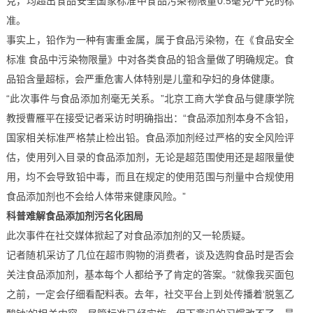
克，均超出食品安全国家标准中食品污染物限量0.5毫克/千克的标
准。
事实上，铅作为一种有害重金属，属于食品污染物，在《食品安全
标准 食品中污染物限量》中对各类食品的铅含量做了明确规定。食
品铅含量超标，会严重危害人体特别是儿童和孕妇的身体健康。
“此次事件与食品添加剂毫无关系。”北京工商大学食品与健康学院
教授曹雁平在接受记者采访时明确指出：“食品添加剂本身不含铅，
国家相关标准严格禁止检出铅。食品添加剂经过严格的安全风险评
估，使用列入目录的食品添加剂，无论是超范围使用还是超限量使
用，均不会导致铅中毒，而且在规定的使用范围与剂量中合规使用
食品添加剂也不会给人体带来健康风险。”
科普难解食品添加剂污名化困局
此次事件在社交媒体掀起了对食品添加剂的又一轮质疑。
记者随机采访了几位在超市购物的消费者，谈及选购食品时是否会
关注食品添加剂，基本每个人都给予了肯定的答案。“就像我买面包
之前，一定会仔细看配料表。去年，社交平台上到处传播着‘脱氢乙