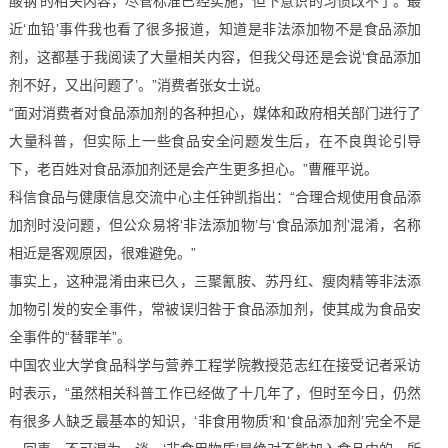
酸钠’的相关内容，尽管标准已经实施，但下意识的习惯改不了。最
近‘血铅’事件我也看了很多报道，知道是非法添加物不是食品添加
剂，这都基于我阅读了大量相关内容，但我父母还是会说‘食品添加
剂不好，又出问题了’。”消费者张女士说。
“面对消费者对食品添加剂的各种担心，媒体和政府相关部门进行了
大量科普，但实际上一些食品安全问题发生后，在不良舆论引导
下，老百姓对食品添加剂还是会产生更多担心。”曹雁平说。
科信食品与健康信息交流中心主任钟凯指出：“合理合规使用食品添
加剂时没问题，但公众易将‘非法添加物’与‘食品添加剂’混淆，名称
相近是客观原因，很难避免。”
事实上，这种混淆由来已久，三聚氰胺、苏丹红、瘦肉精等非法添
加物引发的安全事件，常被误归咎于食品添加剂，使其成为食品安
全事件的“替罪羊”。
中国农业大学食品科学与营养工程学院教授范志红在接受记者采访
时表示，“虽然相关科普工作已经做了十几年了，但时至今日，仍然
有很多人缺乏最基本的知识，‘非食用物质’和‘食品添加剂’完全不是