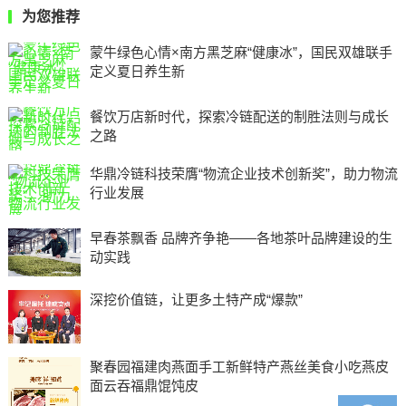
为您推荐
蒙牛绿色心情×南方黑芝麻“健康冰”，国民双雄联手
定义夏日养生新
餐饮万店新时代，探索冷链配送的制胜法则与成长
之路
华鼎冷链科技荣膺“物流企业技术创新奖”，助力物流
行业发展
早春茶飘香 品牌齐争艳——各地茶叶品牌建设的生
动实践
深挖价值链，让更多土特产成“爆款”
聚春园福建肉燕面手工新鲜特产燕丝美食小吃燕皮
面云吞福鼎馄饨皮