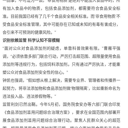
一回事，不可混为一谈。‘非食用物质’是绝对不能加入食品中的，所
有加入食品中的物质，包括食品添加剂，都需要符合食品安全标
准。目前我国已经有了几千个食品安全相关标准。而‘非食用物质’不
受食品安全标准管理，其中可能存在已知或未知的有毒有害成分，
会引来不可预测的健康风险。”
识别依赖监管 科学认知不容模糊
“面对公众对食品添加剂的疑虑，单靠科普效果有限。”曹雁平强
调，“必须依靠多部门联合行动，严厉打击超范围、超限量使用食品
添加剂等违规行为，包括饲料添加剂。只有通过严厉执法，才能重
塑公众对食品添加剂安全性的信心。”
钟凯也强调，“假如想从根上解决，需要专业界、管理者和传播界一
起努力，将非法添加物和食品添加剂做‘物理隔离’，比如重新命名为
违法投入品、违法掺假物等。”
监管利剑已然出鞘。今年5月初，国务院食安办等六部门联合印发
《食品添加剂滥用问题综合治理方案》，要求在全国范围内部署开
展食品添加剂滥用问题综合治理行动。聚焦人民群众关心的超范