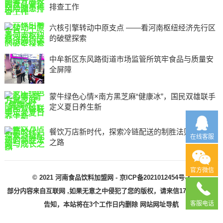
排查工作
六核引擎转动中原支点 ——看河南枢纽经济先行区
的破壁探索
中牟新区东风路街道市场监管所筑牢食品与质量安
全屏障
蒙牛绿色心情×南方黑芝麻“健康冰”，国民双雄联手
定义夏日养生新
餐饮万店新时代，探索冷链配送的制胜法则与成长
在线客服
之路
官方微信
© 2021
河南食品饮料加盟网
-
京ICP备2021012454号-3
部分内容来自互联网 ,如果无意之中侵犯了您的版权，请来信1725506781)
客服电话
告知，本站将在3个工作日内删除
网站网址导航