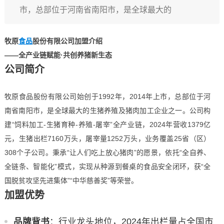
市，总部位于河南省南阳市，是全球最大的
牧原
食品
股份有限公司加盟介绍
——全产业链赋能·共创养猪新生态
公司简介
牧原食品股份有限公司始创于1992年，2014年上市，总部位于河
南省南阳市，是全球最大的生猪养殖及猪肉加工企业之一。公司构
建“饲料加工-生猪育种-养殖-屠宰”全产业链，2024年营收1379亿
元，生猪出栏7160万头，屠宰量1252万头，业务覆盖25省（区）
308个子公司。秉承“让人们吃上放心猪肉”的愿景，依托“全自养、
全链条、智能化”模式，实现从种源到餐桌的食品安全闭环，获“全
国脱贫攻坚先进集体”“中华慈善奖”等荣誉。
加盟优势
品牌背书
：行业龙头地位，2024年出栏量占全国市