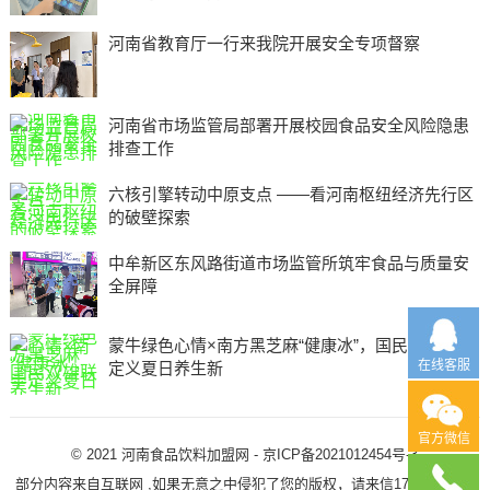
河南省教育厅一行来我院开展安全专项督察
河南省市场监管局部署开展校园食品安全风险隐患
排查工作
六核引擎转动中原支点 ——看河南枢纽经济先行区
的破壁探索
中牟新区东风路街道市场监管所筑牢食品与质量安
全屏障
蒙牛绿色心情×南方黑芝麻“健康冰”，国民双雄联手
在线客服
定义夏日养生新
官方微信
© 2021
河南食品饮料加盟网
-
京ICP备2021012454号-3
部分内容来自互联网 ,如果无意之中侵犯了您的版权，请来信1725506781)