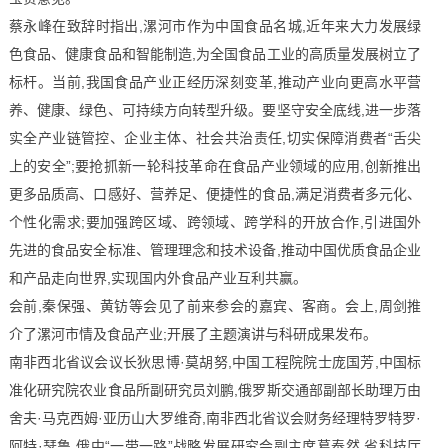
蔡永峰在致辞时指出,漯河市作为中国食品名城,近年来大力发展绿
色食品、健康食品和智能制造,为全国食品工业的高质量发展树立了
标杆。当前,我国食品产业正经历深刻变革,推动产业向更高水平营
养、健康、绿色、可持续方向转型升级。要坚守安全底线,进一步落
实全产业链管控、企业主体、社会共治责任,切实保障消费者“舌尖
上的安全”;要抢抓新一轮科技革命在食品产业领域的应用,创新推出
更多品质高、口感好、营养足、便捷性的食品,满足消费者多元化、
个性化需求;要加强跨区域、跨领域、跨学科的开放合作,引进国外
先进的食品安全标准、管理理念和技术设备,推动中国优质食品企业
和产品走向世界,实现国内外食品产业互利共赢。
会前,秦保强、黄钫等会见了前来参会的嘉宾、客商。会上,周剑推
介了漯河市情及食品产业;开展了主题演讲与科研成果发布。
南非西北省议会议长狄思博·莫胡努,中国工程院院士庞国芳,中国标
准化研究院农业食品所副研究员刘鹏,俄罗斯交通部副部长助理万由
舍夫·马克西姆·亚历山大罗维奇,南非西北省议会财务经理特罗特罗·
阿特·瑟鲁,俄中“一带一路”战略发展研究会副主席葛泰然,省科技厅