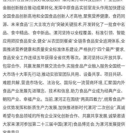
金融创新融合推动成果转化,发挥中原食品实验室龙头作用加快建设
全国食品创新高地和全国食品创新人才高地,聚焦营养健康、食药同
源、未来食品“三大主攻方向”突破关键技术,开发转化了一批食中名
品、食中精品、食中新品。漯河坚持以全程覆盖、标准引领、智能
应用把控食品安全,健全“从农田到餐桌”全链条食品安全追溯体系,全
面推进营养健康和质量安全标准体系建设,严格执行“四个最严”要求,
食品安全工作连续五年获得全省优秀等次。漯河坚持以开放共享、
包容合作、共赢发展开展交流合作,实施食品产业融入服务全国统一
大市场十大率先行动,推动实验室团队共用、设备共享、项目共研、
难题共解,营造市场化、法治化、国际化一流营商环境,汇聚国内外
食品产业发展先进理念、技术和信息,助力食品产业成为经典产业、
朝阳产业、幸福产业。当前,漯河正在围绕“两高四着力”,统筹食品产
业优势发挥和新质生产力发展,加快推进新时代漯河“二次创业”,真诚
希望与食品领域的所有企业深化创新合作、共赢共享发展,诚挚邀请
大家来漯河参加第二十三届中国(漯河)食品博览会,为漯河发展提供
宝贵意见。