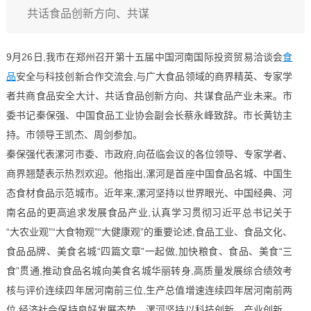
共话食品创新方向、共谋
9月26日,我市在郑州召开第十五届中国河南国际投资贸易洽谈会
食
品
安全与科技创新合作交流会,与广大食品领域的商界精英、专家学
者共商食品安全大计、共话食品创新方向、共谋食品产业未来。市
委书记秦保强、中国食品工业协会副会长蔡永峰致辞。市长黄钫主
持。市领导王凯杰、周剑参加。
秦保强代表漯河市委、市政府,向莅临会议的各位领导、专家学者、
商界翘楚表示热烈欢迎。他指出,漯河是首座中国食品名城、中国生
态食材食品示范城市。近年来,漯河坚持以世界眼光、中国经典、河
南名品的更高追求发展食品产业,认真学习贯彻习近平总书记关于
“大农业观”“大食物观”“大健康观”的重要论述,食品工业、食品文化、
食品品牌、美食名城“四篇文章”一起做,加快粮食、食品、美食“三
食”贯通,推动食品名城向美食名城华丽转身,高质量发展综合绩效考
核与评价连续四年居河南前三位,生产总值增速连续四年居河南前两
位,经济社会保持良好发展态势。漯河坚持以科技创新、产业创新、