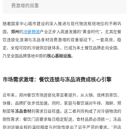
费激增的双重
随着国家中心城市建设的深入推进与现代物流枢纽地位的不断巩
固，
郑州
的
冷链物流
产业正步入高速发展的“黄金时代”。尤其在餐
饮连锁化浪潮与冻品食材消费激增的双重驱动下，一套高效、稳
定、全程可控的冷链供应链体系，已成为本土餐饮品牌走向全国、
乃至全国品牌落地中原的
核心基础设施
。
市场需求激增：餐饮连锁与冻品消费成核心引擎
近年来，郑州餐饮市场连锁化率显著提升，从火锅、烧烤到茶饮、
快餐，品牌扩张步伐加速。同时，家庭与餐饮端对牛排、海鲜、预
制菜等
冻品食材
的需求日益旺盛。这二者共同构成了对冷链物流的
刚性需求：餐饮门店要求每日稳定配送，食材品质必须统一；冻品
则对运输全程的温控精度与时效性提出了近乎严苛的要求。“开店