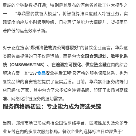
费端的全链路数据打通；特别是其发布的河南省首批工业大模型之
一——“华鼎雪豹数智大模型”，将智能算法深度融入冷链业务，实
现调度响应从小时级到秒级、日处理订单能力大幅提升、货损率显
著降低的运营效率革新。
对于正在搜索“
郑州冷链物流公司哪家好
”的餐饮企业而言，华鼎这
类服务商提供的已不仅是运输，而是包含
全国仓网规划、数字化系
统（OMS/WMS/TMS）、在途温控可视化、供应链金融
在内的综合
解决方案。其“
137
食品
安全护盾工程
”及严格的服务保障体系，也为
餐饮品牌的食安管控提供了坚实后盾。目前，华鼎累计服务终端门
店已超40万家，其中包含了众多知名连锁品牌，印证了市场对高标
准、网络化冷链服务的迫切需求。
服务商格局初显：专业能力成为筛选关键
当前，郑州市场已形成包括全国性网络平台、区域性龙头及众多专
业专线在内的多层次服务格局。餐饮企业的选择标准日益聚焦于：