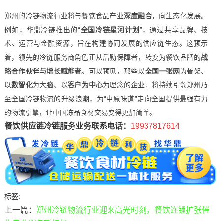
郑州的冷链物流行业将与餐饮食品产业
深度融合
，向生态化发展。
例如，华鼎冷链推出的“
全国冷链星河计划
”，通过共享品牌、技
术、运营与金融资源，旨在构建协同发展的供应链生态。这预示
着，领先的冷链服务商角色正从后勤保障者，转变为餐饮品牌的
战
略合作伙伴与增长赋能者
。可以预见，那些以
全国一张网
为骨架、
以
数智化
为大脑、以
客户为中心
为理念的企业，将持续引领郑州乃
至全国冷链物流的升级浪潮，为“中原味道”走向全国提供最强有力
的物流引擎，让中国冻品食材交易变得更加简单。
餐饮供应链冷链服务业务联系电话：
19937817614
标签:
上一篇：
郑州冷链物流行业迎来高光时刻，餐饮连锁扩张催