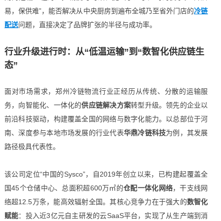
易，保供难”，能否解决从中央厨房到遍布全城乃至省外门店的
冷链
配送
问题，直接决定了品牌扩张的半径与成功率。
行业升级进行时：从“低温运输”到“数智化供应链生
态”
面对市场需求，郑州冷链物流行业正经历从传统、分散的运输服
务，向智能化、一体化的
供应链解决方案
转型升级。领先的企业以
前沿科技驱动，构建覆盖全国的网络与数字化能力。以总部位于河
南、深度参与本地市场发展的行业代表
华鼎冷链科技
为例，其发展
路径极具代表性。
该公司定位“中国的Sysco”，自2019年创立以来，已构建起覆盖全
国45个仓储中心、总面积超600万㎡的
仓配一体化网络
，干支线网
络超12.5万条，能高效辐射全国。其核心竞争力在于强大的
数智化
赋能
：投入近3亿元自主研发的云SaaS平台，实现了从生产端到消