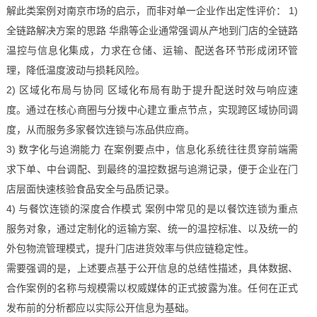
解此类案例对南京市场的启示，而非对单一企业作出定性评价： 1)
全链路解决方案的思路 华鼎等企业通常强调从产地到门店的全链路
温控与信息化集成，力求在仓储、运输、配送各环节形成闭环管
理，降低温度波动与损耗风险。
2) 区域化布局与协同 区域化布局有助于提升配送时效与响应速
度。通过在核心商圈与分拨中心建立重点节点，实现跨区域协同调
度，从而服务多家餐饮连锁与冻品供应商。
3) 数字化与追溯能力 在案例要点中，信息化系统往往贯穿前端需
求下单、中台调配、到最终的温控数据与追溯记录，便于企业在门
店层面快速核验食品安全与品质记录。
4) 与餐饮连锁的深度合作模式 案例中常见的是以餐饮连锁为重点
服务对象，通过定制化的运输方案、统一的温控标准、以及统一的
外包物流管理模式，提升门店进货效率与供应链稳定性。
需要强调的是，上述要点基于公开信息的总结性描述，具体数据、
合作案例的名称与规模需以权威媒体的正式披露为准。任何在正式
发布前的分析都应以实际公开信息为基础。