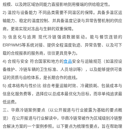
规模、以及跨区域协同能力直接影响到用餐端的供给稳定性。
2) 温控与设备能力 不同品类需要不同温区的保障。具备多温区运
输能力、稳定的温度控制、并具备温度记录与异常告警机制的供应
商，更易实现对冻品与生鲜的双重保障。
3) 信息化与追溯 现代冷链强调数据驱动。能与餐饮连锁的
ERP/WMS等系统对接、提供全程温度轨迹、异常告警、以及可下
载的合规报表的服务商，往往更具竞争力。
4) 合规与安全 符合国家和地方的
食品
安全与运输规范（如温控设
备维护、冷链车辆的卫生标准、人员培训等），以及能够提供可查
证的资质与自检体系，是长期合作的底线。
5) 成本结构与性价比 综合考量运输时效、冷藏损耗、包装成本与
信息化服务费等，选择应以总成本最优化为目标，而非单纯追求最
低运费。
三、华鼎冷链案例要点（以公开报道与行业披露为基础的要点概
览） 在公开报道与行业解读中，华鼎冷链常被作为区域级别冷链整
合解决方案的一个案例参照。以下要点为梳理性要点，旨在帮助理