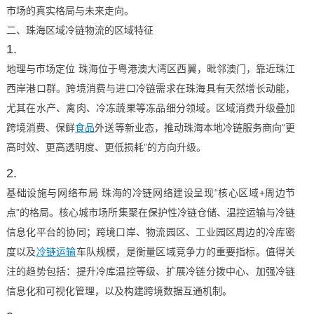
市场的真实格局与未来走向。
二、珠海区域冷链物流的区域特征
地理与市场定位 珠海位于粤港澳大湾区西翼，毗邻澳门，靠近珠江
西岸港口群。跨境消费与进口冷链需求在珠海具有天然增长动能，
尤其在水产、禽肉、冷冻蔬果等冻品细分领域。区域消费升级叠加
跨境消费、保鲜
食品
外送等新业态，推动珠海本地冷链服务商向“更
高时效、更高透明度、更低损耗”的方向升级。
基础设施与网络布局 珠海的冷链网络建设呈现“核心区域+周边节
点”的格局。核心城市场所集聚在保护性冷链仓储、温控运输与冷链
信息化平台的协同；跨境口岸、物流园区、工业园区周边的冷库密
度以及
冷链运输
车队规模，是衡量区域竞争力的重要指标。值得关
注的趋势包括：提升冷库温控等级、扩展冷链分拨中心、加强冷链
信息化和可视化管理，以及构建跨境数据互通机制。