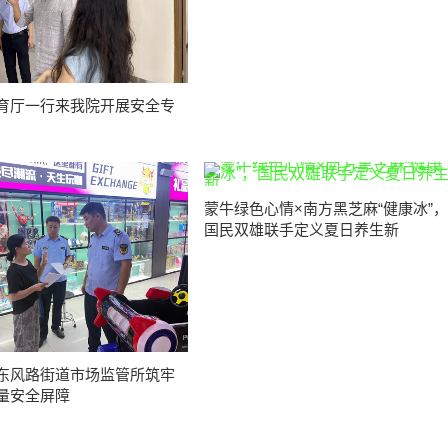
育厅一行来我院开展安全专
蒙牛绿色心情×南方黑芝麻“健康冰”，
国民双雄联手定义夏日养生新
东风路街道市场监管所筑牢
量安全屏障