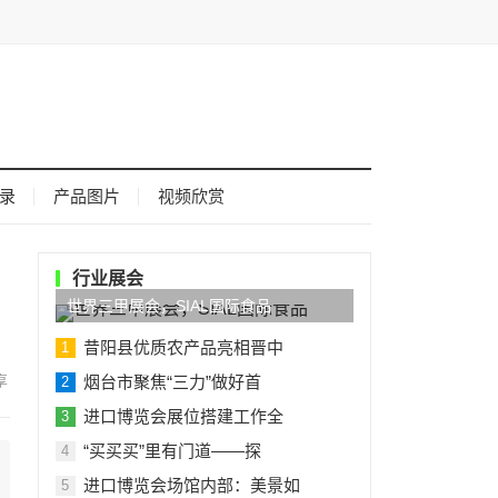
录
产品图片
视频欣赏
行业展会
世界三甲展会，SIAL国际食品
昔阳县优质农产品亮相晋中
1
烟台市聚焦“三力”做好首
2
进口博览会展位搭建工作全
3
“买买买”里有门道——探
4
进口博览会场馆内部：美景如
5