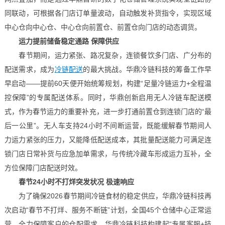
同联动，可根据各门店订单量波动，自动触发补货指令，实现区域
中心仓向中心仓、中心仓向前置仓、前置仓向门店的动态调货。
运力提前储备稳定通路 保障供应
春节期间，运力紧张、路况复杂，连锁餐饮多门店、广分布的
配送需求，成为
冷链配送
的最大挑战。华鼎冷链科技的筹备工作早
早启动——提前60天便开始统筹规划，构建“足量冷链运力+全程温
控保障”的专属配送体系。同时，华鼎创新启用无人冷链车配送模
式，作为春节运力的重要补充，进一步打通前置仓到连锁门店的“最
后一公里”。无人车支持24小时不间断运营，既能缓解春节期间人
力运力紧张的压力，又能降低配送成本，其批量配送能力可满足连
锁门店日常补货与应急加单需求，与传统冷藏车形成运力互补，全
方位保障门店配送时效。
春节24小时不打烊突发状况 极速响应
为了确保2026春节期间冷链食材的稳定供应，华鼎冷链科技再
次启动“春节不打烊、服务不断链”计划，全国45个仓储中心正常运
营，全力保障客户的仓配需求。华鼎冷链科技构建起“专属客服+技