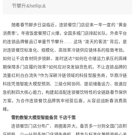
节攀升&hellip;&
随着春节脚步日益临近，连锁餐饮门店迎来一年一度的 “黄金
消费季”。年夜饭套餐预订火爆，全国多城门店排起长队，外卖平台
的连锁品牌餐品订单量节节攀升…… 这场 “泼天的客流” 背后，是
对连锁餐饮标准化、规模化、高效率冷链供应链体系的极致考验。
如何让千店食材同步锁鲜、准时送达?如何在仓储运力承压的高峰
期保障多门店履约效率?如何应对突发缺货危机，不让连锁品牌的
流量红利白白流失?作为深耕冷链领域的科技型服务商，华鼎冷链
科技凭借智能大模型预测、三级仓网协同、提前储备运力、极速应
急机制四大核心能力，构建起适配连锁餐饮特性的全链路春节保供
方案，为合作连锁餐饮品牌筑牢经营后盾，从容迎战新春消费高
峰。
雪豹数智大模型智能备货 千店千策
连锁餐饮门店分布广、商圈差异大，备货多一分则全国门店积
压损耗，少一分则多地门店错失商机，精准与标准化兼顾是核心关