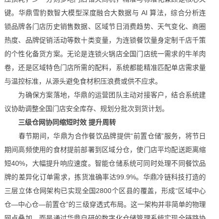
键。华鼎雪豹数智大模型深度融合大数据与 AI 算法，综合分析连
锁品牌各门店历史销售数据、区域节日消费趋势、天气变化、商圈
热度、品牌促销活动等数十类变量，为连锁餐饮量身定制千店千策
的个性化备货方案。无论是连锁火锅店全国门店统一需求的牛羊肉
卷，还是区域特色门店所需的配料，系统都能精准匹配单店需求量
与温控标准，从源头避免食材积压浪费或供不应求。
为确保方案落地，华鼎的运营团队主动对接客户，结合系统建
议协助调整全国门店安全库存、规划分批次到货计划。
三级仓网协同缩短时效 提升周转
春节期间，华鼎为合作餐饮品牌提供“前置仓储”服务，将节日
期间高频使用的食材提前部署到区域分仓，使门店平均配送距离缩
短40%，大幅提升响应速度。智能仓储系统可同时处理不同餐饮品
牌的差异化订单需求，拣货准确率达99.9%。华鼎冷链科技打造的
三层立体仓网架构已实现全国2800个区县的覆盖，形成“区域中心
仓—中心仓—前置仓”的三级穿透式布局。这一架构并非简单的物理
网点叠加，而是通过华鼎自研的数字化仓储管理系统实现全链路协